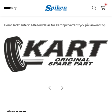
0
Meny
Sök
produkt,
Hem
/
Däckhantering
/
Reservdelar för Kart hjultvättar tryck på länken
/
Top cover
namn,
kategori
eller
varumärke