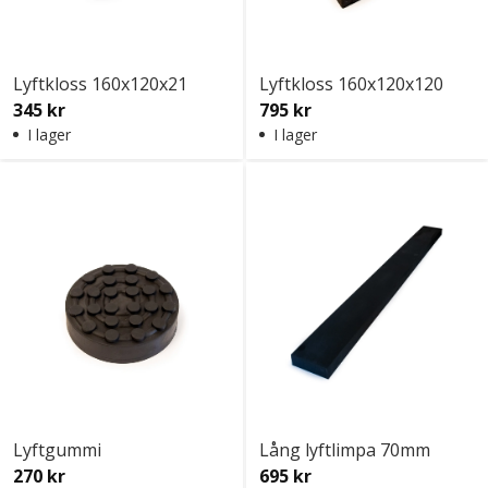
Lyftkloss 160x120x21
Lyftkloss 160x120x120
345 kr
795 kr
I lager
I lager
Lyftgummi
Lång lyftlimpa 70mm
270 kr
695 kr