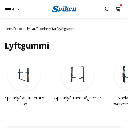
0
Meny
Sök
produkt,
Hem
/
Fordonslyftar
/
2-pelarlyftar
/
Lyftgummi
namn,
kategori
Lyftgummi
eller
varumärke
2 pelarlyftar under 4,5
2-pelarlyft med båge över
2-pel
ton
överkörn