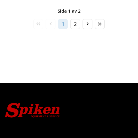
Sida 1 av 2
Första
Föregående
Nästa
Sista
1
2
sidan
sida
sida
sidan