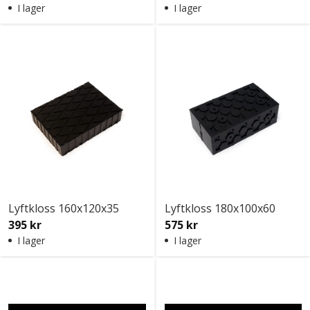
Företag
Exkl. moms
I lager
I lager
Privatperson
Inkl. moms
Lyftkloss 160x120x35
Lyftkloss 180x100x60
395 kr
575 kr
I lager
I lager