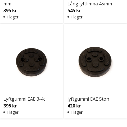
mm
Lång lyftlimpa 45mm
395 kr
545 kr
I lager
I lager
Lyftgummi EAE 3-4t
lyftgummi EAE 5ton
395 kr
420 kr
I lager
I lager