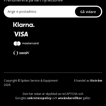
Prenumerera på vårt nyhetsbrev!
Gå vidare
Copyright © Spiken Service & Equipment
E-handel av
Viström
2026
Den här sidan är skyddad av reCAPTCHA och
Googles
sekretesspolicy
och
användarvillkor
gäller.