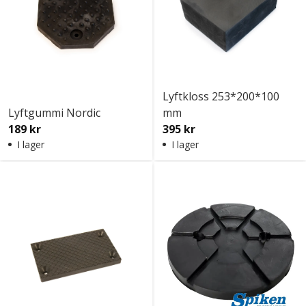
Lyftkloss 253*200*100
Lyftgummi Nordic
mm
189 kr
395 kr
I lager
I lager