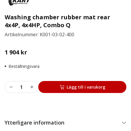
Washing chamber rubber mat rear
4x4P, 4x4HP, Combo Q
Artikelnummer: K001-03-02-400
1 904
kr
Beställningsvara
Washing
Lägg till i varukorg
chamber
rubber
mat
rear
4x4P,
Ytterligare information
4x4HP,