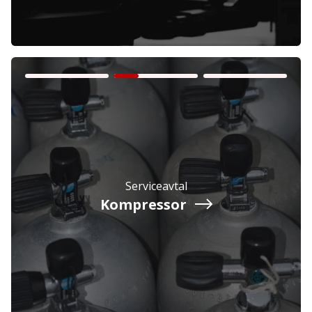
Företag
Exkl. moms
Privatperson
Inkl. moms
Serviceavtal
Kompressor