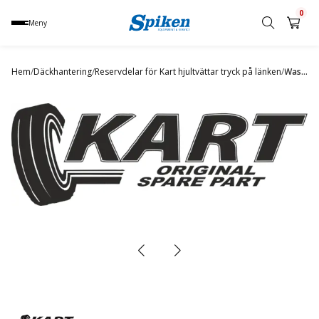
0
Meny
Sök
produkt,
Hem
/
Däckhantering
/
Reservdelar för Kart hjultvättar tryck på länken
/
Washing chamber rubber mat rear 4x4P, 4x4HP, Combo Q
namn,
kategori
eller
varumärke