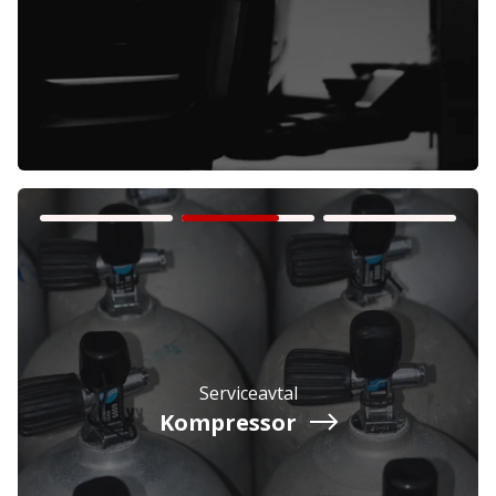
Företag
Exkl. moms
Privatperson
Inkl. moms
Serviceavtal
Kompressor