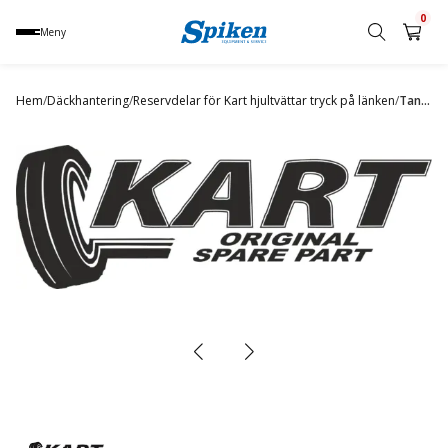
0
Meny
Sök
produkt,
Hem
/
Däckhantering
/
Reservdelar för Kart hjultvättar tryck på länken
/
Tank 300, 300H
namn,
kategori
eller
varumärke