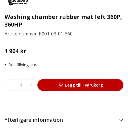
Washing chamber rubber mat left 360P,
360HP
Artikelnummer: K001-03-01-360
1 904
kr
Beställningsvara
Washing
Lägg till i varukorg
chamber
rubber
mat
left
360P,
Ytterligare information
360HP