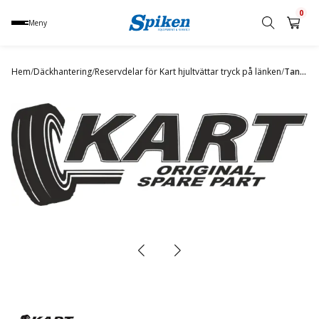
0
Meny
Sök
produkt,
Hem
/
Däckhantering
/
Reservdelar för Kart hjultvättar tryck på länken
/
Tank mounting plate 300H, 360HP, 4x4HP, Combo, F1
namn,
kategori
eller
varumärke