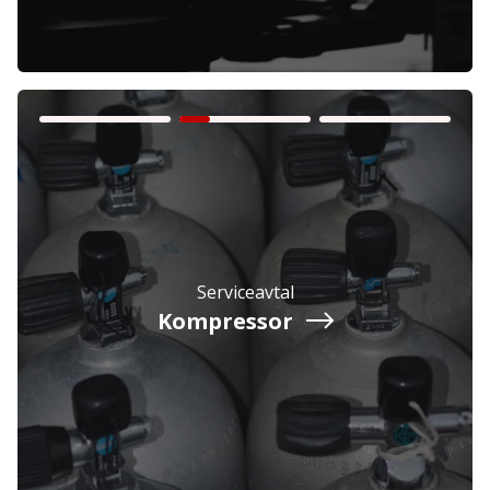
Företag
Exkl. moms
Privatperson
Inkl. moms
Serviceavtal
Kompressor