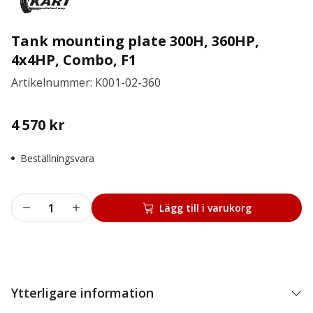
Tank mounting plate 300H, 360HP,
4x4HP, Combo, F1
Artikelnummer: K001-02-360
4 570
kr
Beställningsvara
Tank
Lägg till i varukorg
mounting
plate
300H,
360HP,
4x4HP,
Ytterligare information
Combo,