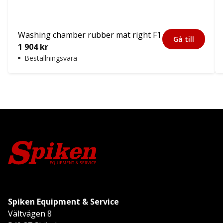
Washing chamber rubber mat right F1
Gå till
1 904
kr
Beställningsvara
Spiken Equipment & Service
Vältvägen 8