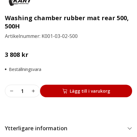
Washing chamber rubber mat rear 500,
500H
Artikelnummer: K001-03-02-500
3 808
kr
Beställningsvara
Washing
Lägg till i varukorg
chamber
rubber
mat
rear
500,
Ytterligare information
500H