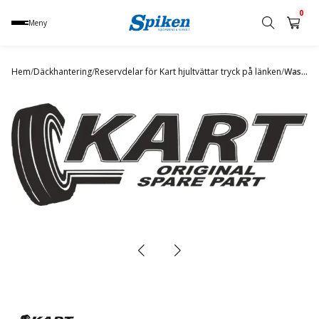
0
Meny
Sök
produkt,
Hem
/
Däckhantering
/
Reservdelar för Kart hjultvättar tryck på länken
/
Washing chamber rubber mat rear 500, 500H
namn,
kategori
eller
varumärke