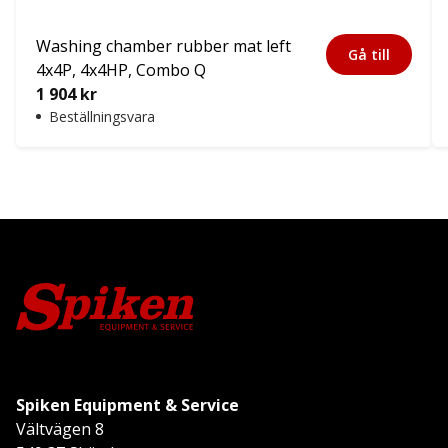
Washing chamber rubber mat left
Gå till
4x4P, 4x4HP, Combo Q
1 904
kr
Beställningsvara
Spiken Equipment & Service
Vältvägen 8