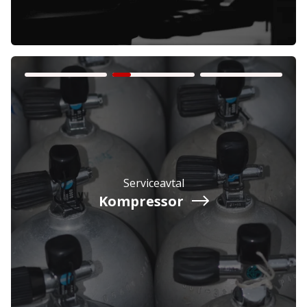
Företag
Exkl. moms
Privatperson
Inkl. moms
Serviceavtal
Kompressor