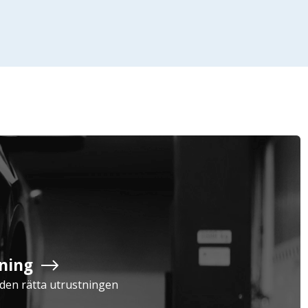
Företag
Exkl. moms
Privatperson
Inkl. moms
ning
Serviceavtal
Verkstad
a den rätta utrustningen