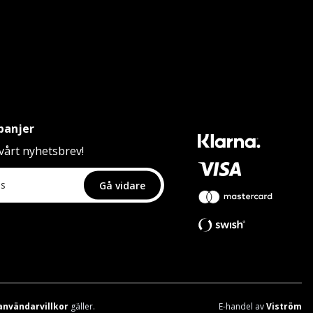
panjer
årt nyhetsbrev!
Gå vidare
användarvillkor
gäller.
E-handel av
Viström