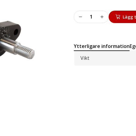
Ventil
Lägg t
för
bord
885ITA
mängd
Ytterligare information
Eg
Vikt