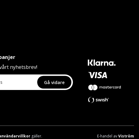
panjer
årt nyhetsbrev!
Gå vidare
användarvillkor
gäller.
E-handel av
Viström