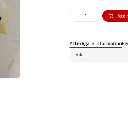
Luftkoppling
Lägg t
mängd
Ytterligare information
Eg
Vikt