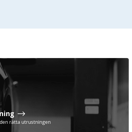
Företag
Exkl. moms
Privatperson
Inkl. moms
ning
Serviceavtal
Verkstad
a den rätta utrustningen