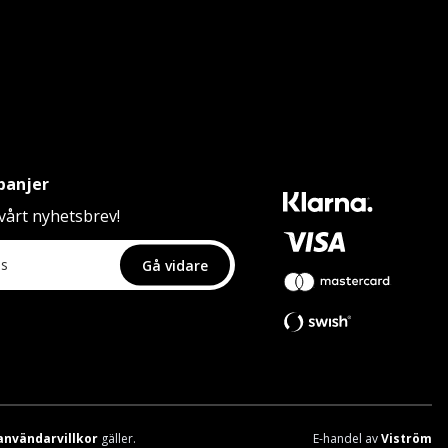
panjer
årt nyhetsbrev!
Gå vidare
användarvillkor
gäller.
E-handel av
Viström