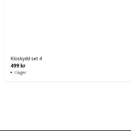
Kloskydd set 4
499
kr
I lager