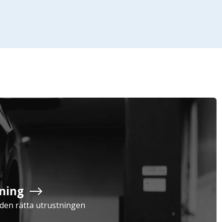
Företag
Exkl. moms
Privatperson
Inkl. moms
ning
Serviceavtal
Verkstad
a den rätta utrustningen