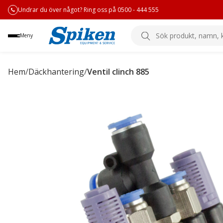
Undrar du över något? Ring oss på 0500 - 444 555
Sök
Meny
produkt,
namn,
kategori
Hem
/
Däckhantering
/
Ventil clinch 885
eller
varumärke