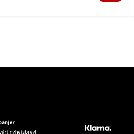
panjer
årt nyhetsbrev!