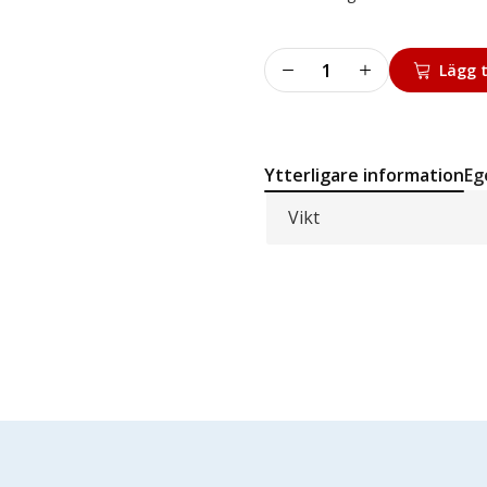
Slip
Lägg t
washer
mängd
Ytterligare information
Eg
Vikt