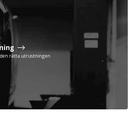
Företag
Exkl. moms
ning
Serviceavtal
Verkstad
Privatperson
Inkl. moms
a den rätta utrustningen