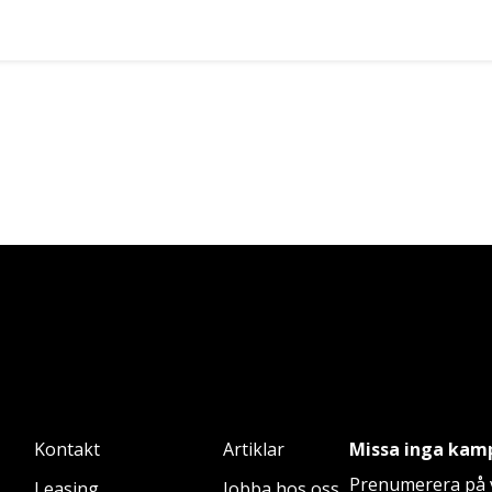
Kontakt
Artiklar
Missa inga kam
Prenumerera på v
Leasing
Jobba hos oss