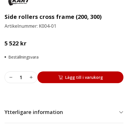
Side rollers cross frame (200, 300)
Artikelnummer: K004-01
5 522
kr
Beställningsvara
Side
Lägg till i varukorg
rollers
cross
frame
(200,
300)
Ytterligare information
mängd