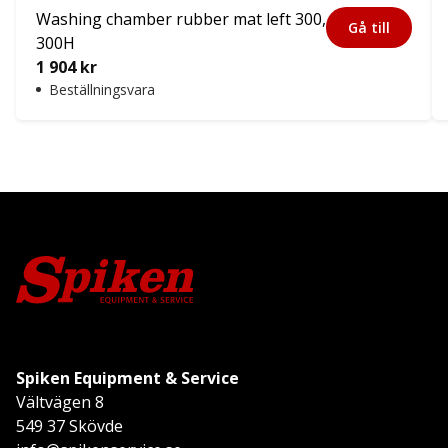
Washing chamber rubber mat left 300,
Gå till
300H
1 904
kr
Beställningsvara
Spiken Equipment & Service
Vältvägen 8
549 37 Skövde