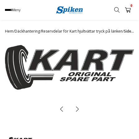
0
Meny
Sök
produkt,
Hem
/
Däckhantering
/
Reservdelar för Kart hjultvättar tryck på länken
/
Side rollers cross frame (200, 300)
namn,
kategori
eller
varumärke