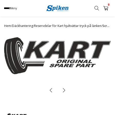
0
Meny
Sök
produkt,
Hem
/
Däckhantering
/
Reservdelar för Kart hjultvättar tryck på länken
/
Screw M10 special type
namn,
kategori
eller
varumärke