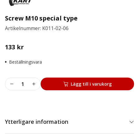
Screw M10 special type
Artikelnummer: K011-02-06
133
kr
Beställningsvara
Screw
Lägg till i varukorg
M10
special
type
mängd
Ytterligare information