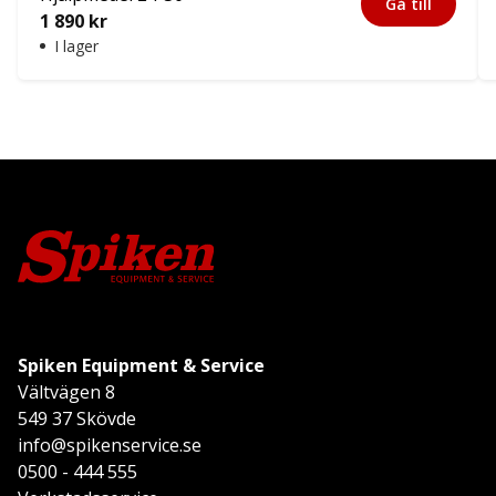
Gå till
1 890
kr
I lager
Spiken Equipment & Service
Vältvägen 8
549 37 Skövde
info@spikenservice.se
0500 - 444 555