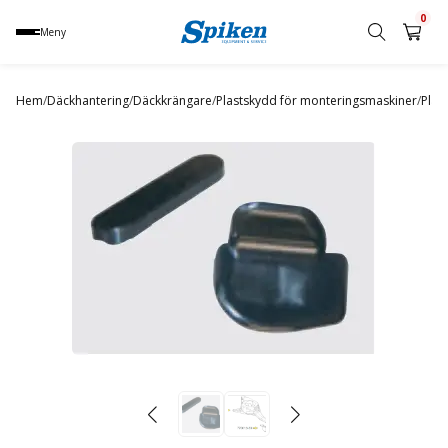
0
Meny
Sök
produkt,
Hem
/
Däckhantering
/
Däckkrängare
/
Plastskydd för monteringsmaskiner
/
Plas
namn,
kategori
eller
varumärke