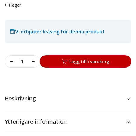
I lager
Vi erbjuder leasing för denna produkt
Mc
Lägg till i varukorg
Kit
24"
26"
mängd
Beskrivning
Ytterligare information