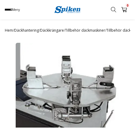
0
Meny
Sök
produkt,
Hem
/
Däckhantering
/
Däckkrängare
/
Tillbehör däckmaskiner
/
Tillbehör däckma
namn,
kategori
eller
varumärke