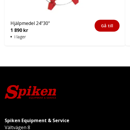
Hjälpmedel 24"30"
Gå till
1 890
kr
I lager
Spiken Equipment & Service
Vältvägen 8