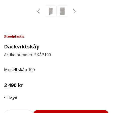
Steelplastic
Däckviktskåp
Artikelnummer: SKÅP100
Modell skåp 100
2 490
kr
I lager