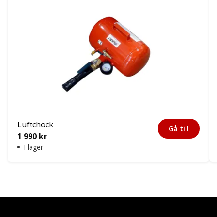
Luftchock
Gå till
1 990
kr
I lager