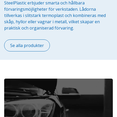
SteelPlastic erbjuder smarta och hållbara
förvaringsmöjligheter för verkstaden. Lådorna
tillverkas i slitstark termoplast och kombineras med
skåp, hyllor eller vagnar i metall, vilket skapar en
praktisk och organiserad förvaring.
Se alla produkter