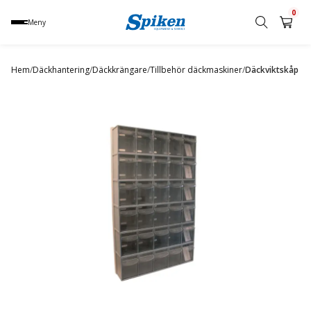
0
Meny
Sök
produkt,
Hem
/
Däckhantering
/
Däckkrängare
/
Tillbehör däckmaskiner
/
Däckviktskåp
namn,
kategori
eller
varumärke