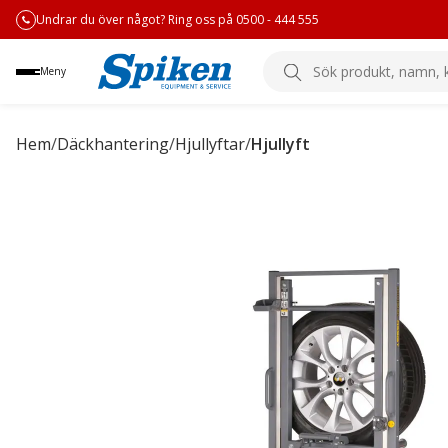
Undrar du över något? Ring oss på 0500 - 444 555
Sök
Meny
produkt,
namn,
kategori
Hem
/
Däckhantering
/
Hjullyftar
/
Hjullyft
eller
varumärke