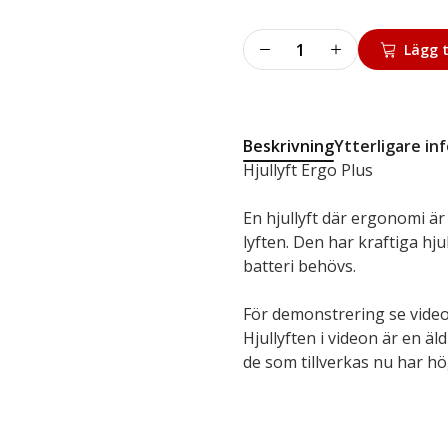
Hjullyft
Lägg t
mängd
Beskrivning
Ytterligare in
Hjullyft Ergo Plus
En hjullyft där ergonomi är
lyften. Den har kraftiga hju
batteri behövs.
För demonstrering se vide
Hjullyften i videon är en äl
de som tillverkas nu har hög