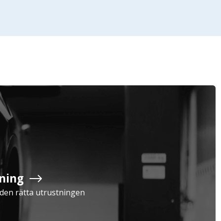
Företag
Exkl. moms
Privatperson
Inkl. moms
ning
Serviceavtal
Kompressor
a den rätta utrustningen