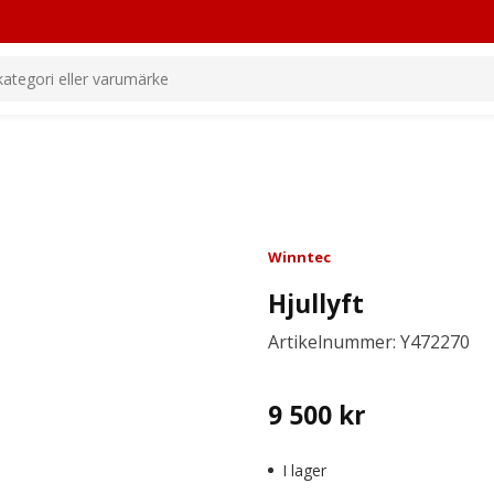
Winntec
Hjullyft
Artikelnummer: Y472270
9 500
kr
I lager