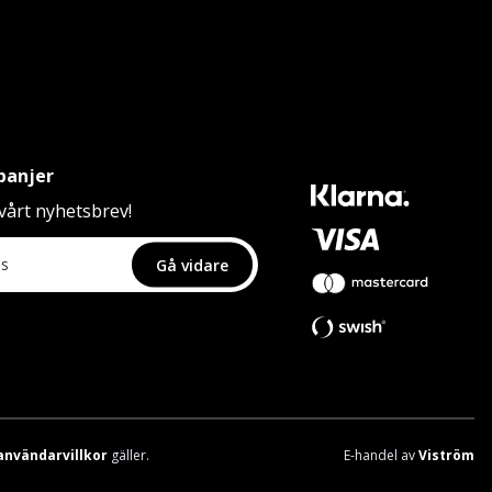
panjer
årt nyhetsbrev!
Gå vidare
användarvillkor
gäller.
E-handel av
Viström