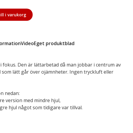
ill i varukorg
formation
Video
Eget produktblad
 i fokus. Den är lättarbetad då man jobbar i centrum av
l som lätt går över ojämnheter. Ingen tryckluft eller
on nedan:
dre version med mindre hjul,
re hjul något som tidigare var tillval.