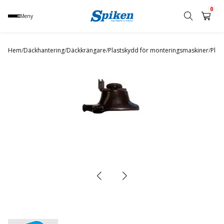
0
Meny
Sök
produkt,
Hem
/
Däckhantering
/
Däckkrängare
/
Plastskydd för monteringsmaskiner
/
Plas
namn,
kategori
eller
varumärke