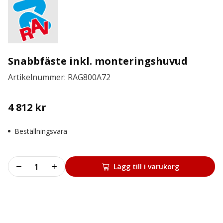
Snabbfäste inkl. monteringshuvud
Artikelnummer: RAG800A72
4 812
kr
Beställningsvara
Snabbfäste
Lägg till i varukorg
inkl.
monteringshuvud
mängd