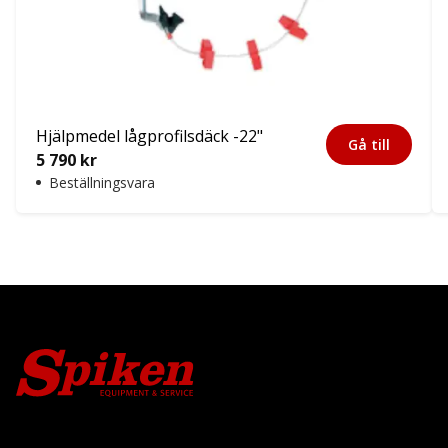
Hjälpmedel lågprofilsdäck -22"
Gå till
5 790
kr
Beställningsvara