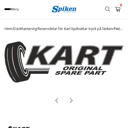
0
Meny
Sök
produkt,
Hem
/
Däckhantering
/
Reservdelar för Kart hjultvättar tryck på länken
/
Piston nut
namn,
kategori
eller
varumärke