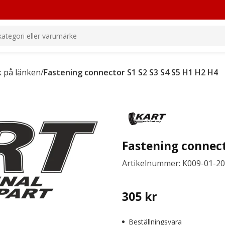
k på länken
/
Fastening connector S1 S2 S3 S4 S5 H1 H2 H4
Fastening connect
Artikelnummer: K009-01-2
305
kr
Beställningsvara