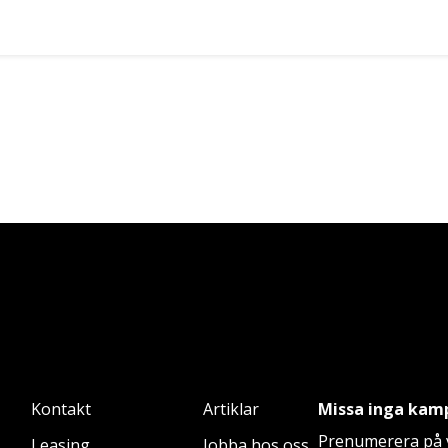
Kontakt
Artiklar
Missa inga kam
Prenumerera på v
Leasing
Jobba hos oss