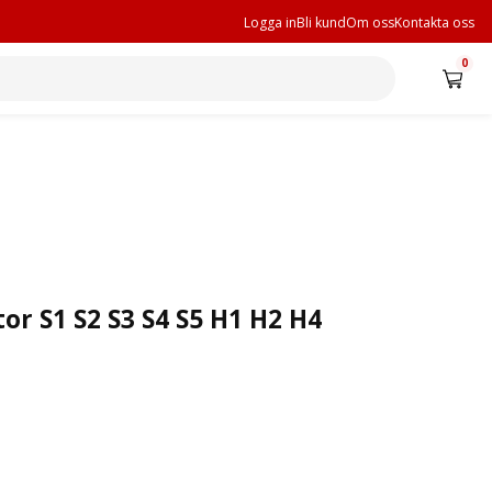
Logga in
Bli kund
Om oss
Kontakta oss
0
or S1 S2 S3 S4 S5 H1 H2 H4
0