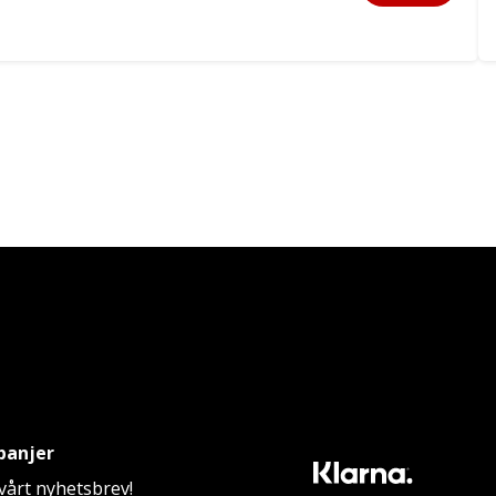
panjer
årt nyhetsbrev!