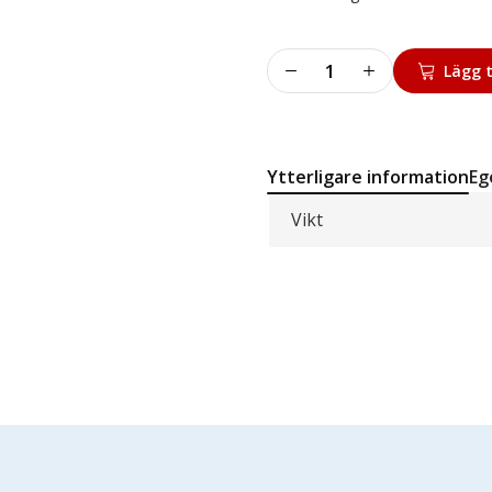
Fastening
Lägg t
connector
S1
S2
S3
Ytterligare information
Eg
S4
S5
Vikt
H1
H2
H4
mängd