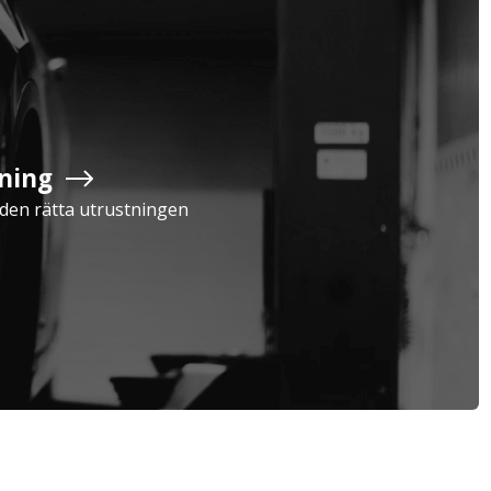
Företag
Exkl. moms
ning
Serviceavtal
Verkstad
Privatperson
Inkl. moms
a den rätta utrustningen