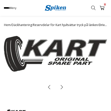
0
Meny
Sök
produkt,
Hem
/
Däckhantering
/
Reservdelar för Kart hjultvättar tryck på länken
/
Drive belt(DD)
namn,
kategori
eller
varumärke