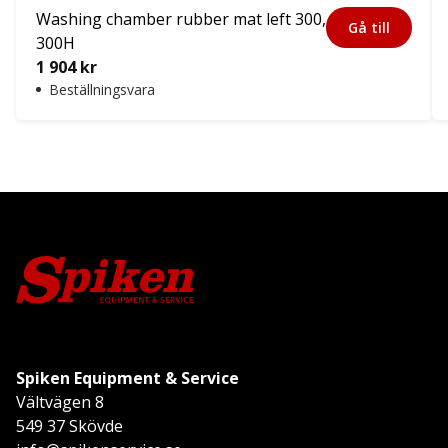
Washing chamber rubber mat left 300,
Gå till
300H
1 904
kr
Beställningsvara
Spiken Equipment & Service
Vältvägen 8
549 37 Skövde