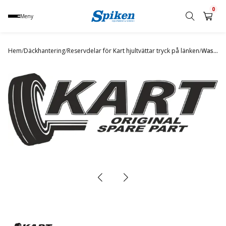
0
Meny
Sök
produkt,
Hem
/
Däckhantering
/
Reservdelar för Kart hjultvättar tryck på länken
/
Washing chamber flap 360P, 360HP
namn,
kategori
eller
varumärke