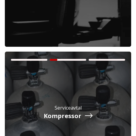
Företag
Exkl. moms
Privatperson
Inkl. moms
Serviceavtal
Kompressor