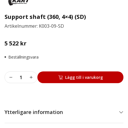
Support shaft (360, 4×4) (SD)
Artikelnummer: K003-09-SD
5 522
kr
Beställningsvara
Support
Lägg till i varukorg
shaft
(360,
4x4)
(SD)
mängd
Ytterligare information