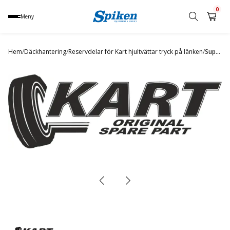
0
Meny
Sök
produkt,
Hem
/
Däckhantering
/
Reservdelar för Kart hjultvättar tryck på länken
/
Support shaft (360, 4×4) (SD)
namn,
kategori
eller
varumärke