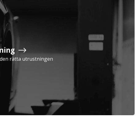
Företag
Exkl. moms
ning
Serviceavtal
Verkstad
Privatperson
Inkl. moms
a den rätta utrustningen