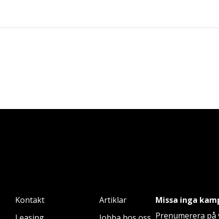
Kontakt
Artiklar
Missa inga kam
Prenumerera på v
Leasing
Jobba hos oss