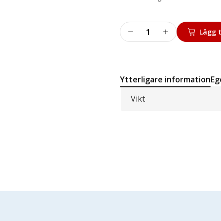
Screw
Lägg t
mängd
Ytterligare information
Eg
Vikt