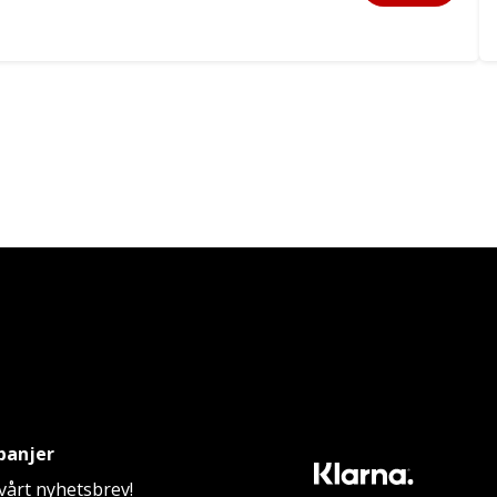
panjer
årt nyhetsbrev!