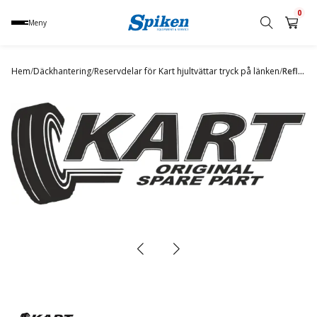
0
Meny
Sök
produkt,
Hem
/
Däckhantering
/
Reservdelar för Kart hjultvättar tryck på länken
/
Reflective Oring
namn,
kategori
eller
varumärke