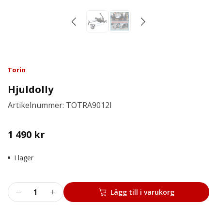
Torin
Hjuldolly
Artikelnummer: TOTRA9012l
1 490
kr
I lager
Hjuldolly
Lägg till i varukorg
mängd