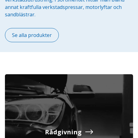
annat kraftfulla verkstadspressar, motorlyftar och
sandblästrar.
Se alla produkter
Rådgivning