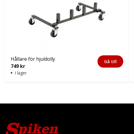
Hållare för hjuldolly
Gå till
749
kr
I lager