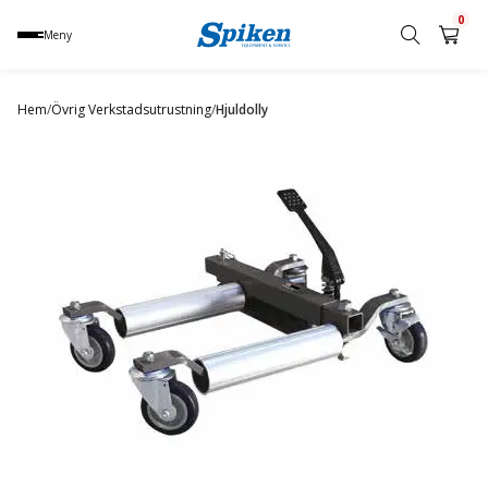
0
Meny
Sök
produkt,
Hem
/
Övrig Verkstadsutrustning
/
Hjuldolly
namn,
kategori
eller
varumärke