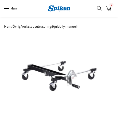
0
Meny
Sök
produkt,
Hem
/
Övrig Verkstadsutrustning
/
Hjuldolly manuell
namn,
kategori
eller
varumärke