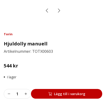
Torin
Hjuldolly manuell
Artikelnummer: TOTX00603
544
kr
I lager
Hjuldolly
Lägg till i varukorg
manuell
mängd