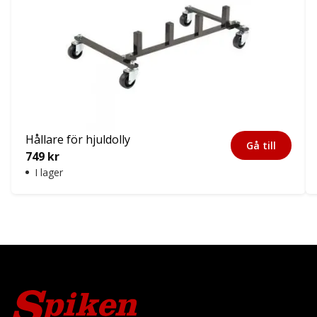
Hållare för hjuldolly
Gå till
749
kr
I lager