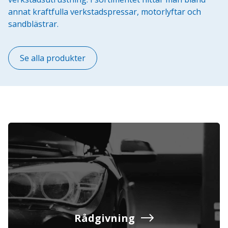
annat kraftfulla verkstadspressar, motorlyftar och
sandblästrar.
Se alla produkter
Rådgivning