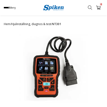
0
Meny
Sök
produkt,
Hem
/
Hjulinställning, diagnos & test
/
NT301
namn,
kategori
eller
varumärke