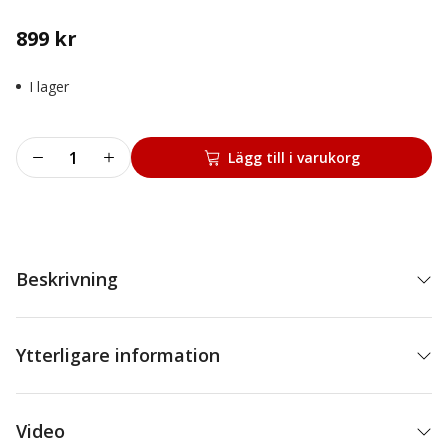
899
kr
I lager
NT301
Lägg till i varukorg
mängd
Beskrivning
Ytterligare information
Video