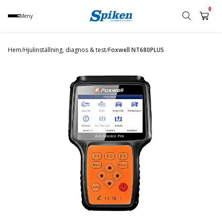
0
Meny
Sök
produkt,
Hem
/
Hjulinställning, diagnos & test
/
Foxwell NT680PLUS
namn,
kategori
eller
varumärke