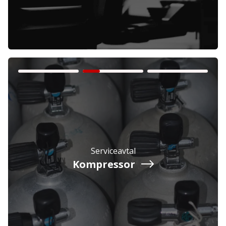
Företag
Exkl. moms
Privatperson
Inkl. moms
Serviceavtal
Kompressor