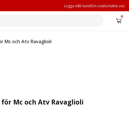
Logga in
Bli kund
Om oss
Kontakta oss
0
 Mc och Atv Ravaglioli
för Mc och Atv Ravaglioli
6