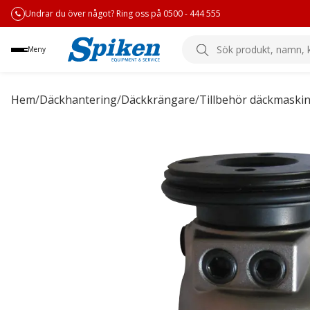
Undrar du över något? Ring oss på 0500 - 444 555
Sök
Meny
produkt,
namn,
kategori
Hem
/
Däckhantering
/
Däckkrängare
/
Tillbehör däckmaski
eller
varumärke