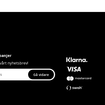
panjer
årt nyhetsbrev!
Gå vidare