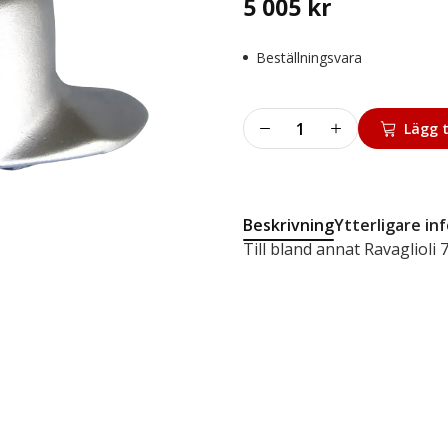
5 005
kr
Beställningsvara
Monteringshuvud
Lägg t
för
Mc
och
Atv
Beskrivning
Ytterligare in
Ravaglioli
Till bland annat Ravaglioli 
mängd