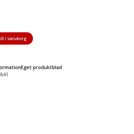
ill i varukorg
formation
Eget produktblad
7641