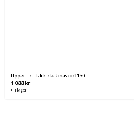
Upper Tool /klo däckmaskin1160
1 088
kr
I lager