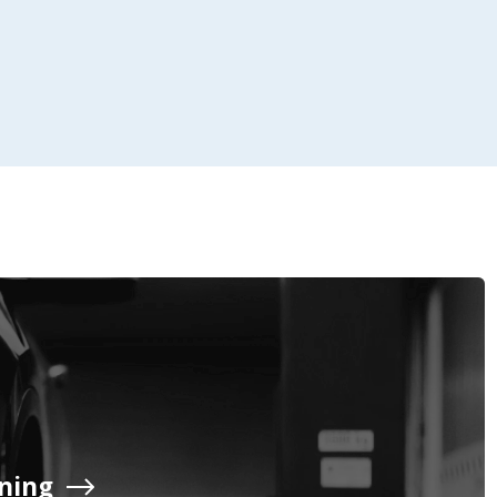
Företag
Exkl. moms
Privatperson
Inkl. moms
ning
Serviceavtal