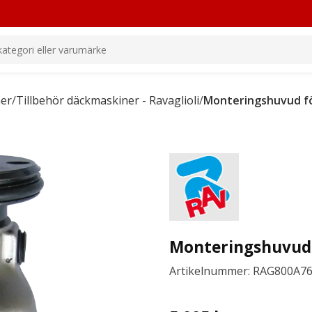
ner
/
Tillbehör däckmaskiner - Ravaglioli
/
Monteringshuvud för
Monteringshuvud 
Artikelnummer: RAG800A7