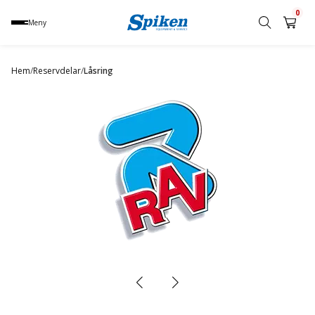
0
Meny
Sök
produkt,
Hem
/
Reservdelar
/
Låsring
namn,
kategori
eller
varumärke