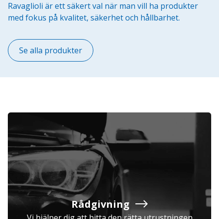
Ravaglioli är ett säkert val när man vill ha produkter
med fokus på kvalitet, säkerhet och hållbarhet.
Se alla produkter
Rådgivning
Vi hjälper dig att hitta den rätta utrustningen