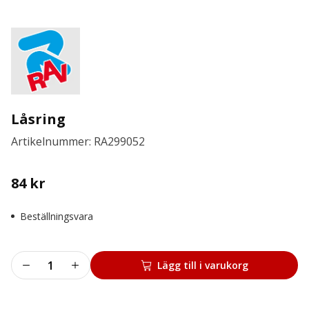
Låsring
Artikelnummer: RA299052
84
kr
Beställningsvara
Låsring
Lägg till i varukorg
mängd