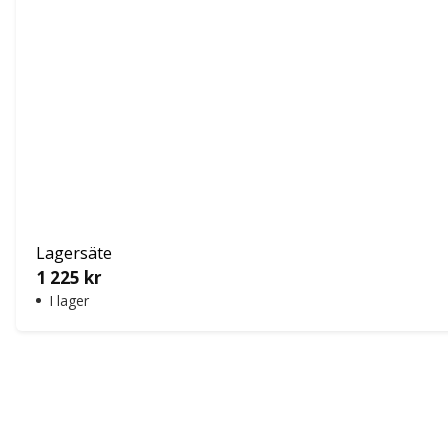
Lagersäte
1 225
kr
I lager