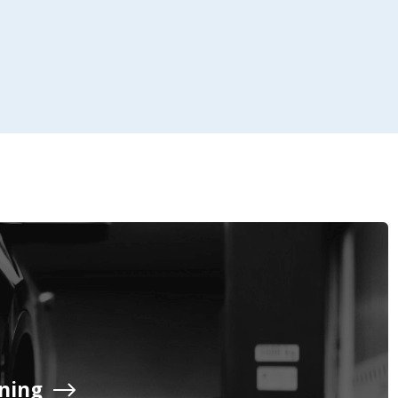
Företag
Exkl. moms
Privatperson
Inkl. moms
ning
Serviceavtal