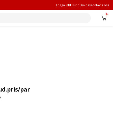
Logga in
Bli kund
Om oss
Kontakta oss
0
d.pris/par
7