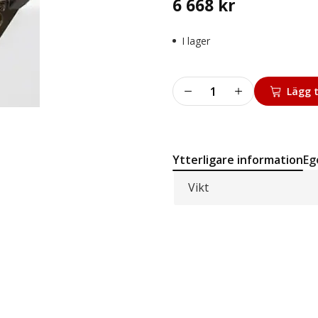
6 668
kr
I lager
Fäste
Lägg t
för
mäthuvud.pris/par
mängd
Ytterligare information
Eg
Vikt