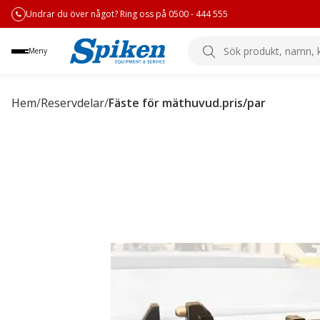
Undrar du över något? Ring oss på 0500 - 444 555
Sök
Meny
produkt,
namn,
kategori
Hem
/
Reservdelar
/
Fäste för mäthuvud.pris/par
eller
varumärke