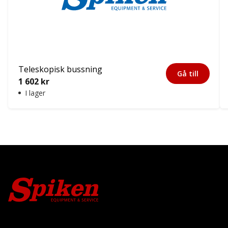
Teleskopisk bussning
Gå till
1 602
kr
I lager