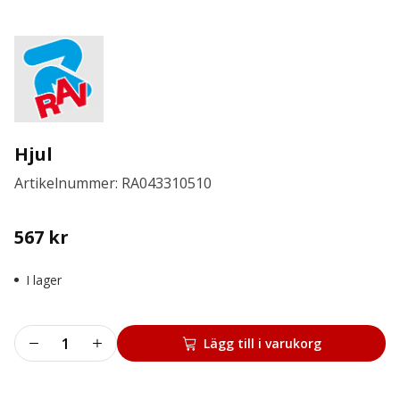
Hjul
Artikelnummer: RA043310510
567
kr
I lager
Hjul
Lägg till i varukorg
mängd