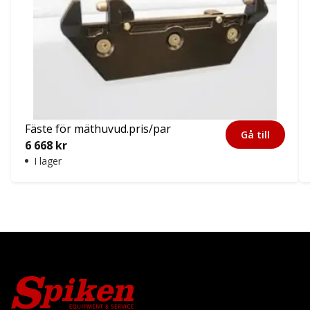
Fäste för mäthuvud.pris/par
Gå till
6 668
kr
I lager