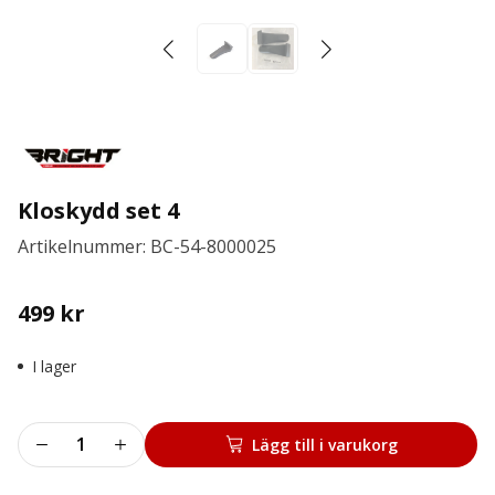
Kloskydd set 4
Artikelnummer: BC-54-8000025
499
kr
I lager
Kloskydd
Lägg till i varukorg
set
4