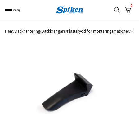
0
Meny
Sök
produkt,
Hem
/
Däckhantering
/
Däckkrängare
/
Plastskydd för monteringsmaskiner
/
Plas
namn,
kategori
eller
varumärke