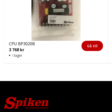
CPU BP3020B
Gå till
3 768
kr
I lager