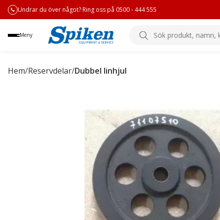
Undrar du över något? Ring oss på 0500 - 444 555
Sök
Meny
produkt,
namn,
kategori
Hem
/
Reservdelar
/
Dubbel linhjul
eller
varumärke