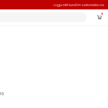
Logga in
Bli kund
Om oss
Kontakta oss
0
10