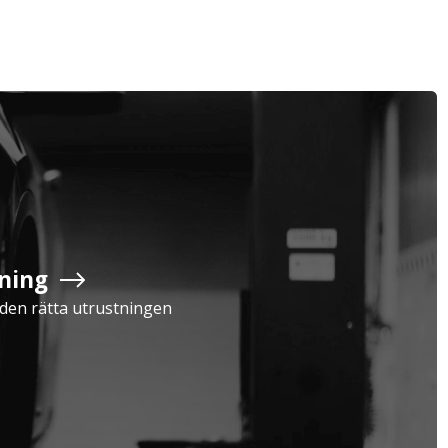
Företag
Exkl. moms
Privatperson
Inkl. moms
ning
Serviceavtal
Verkstad
a den rätta utrustningen