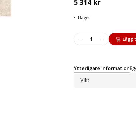
5 314
kr
I lager
Dubbel
Lägg t
linhjul
mängd
Ytterligare information
Eg
Vikt