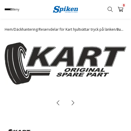
0
Meny
Sök
produkt,
Hem
/
Däckhantering
/
Reservdelar för Kart hjultvättar tryck på länken
/
Bumper rubber
namn,
kategori
eller
varumärke