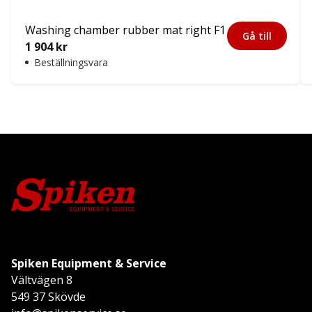
Washing chamber rubber mat right F1
Gå till
1 904
kr
Beställningsvara
Spiken Equipment & Service
Vältvägen 8
549 37 Skövde