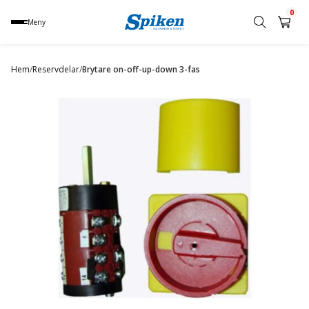
0
Meny
Sök
produkt,
Hem
/
Reservdelar
/
Brytare on-off-up-down 3-fas
namn,
kategori
eller
varumärke