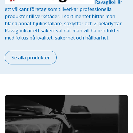
Ravaglioli är
ett välkänt företag som tillverkar professionella
produkter till verkstäder. I sortimentet hittar man
bland annat hjulinställare, saxlyftar och 2-pelarlyftar.
Ravaglioli är ett säkert val när man vill ha produkter
med fokus på kvalitet, säkerhet och hållbarhet.
Se alla produkter