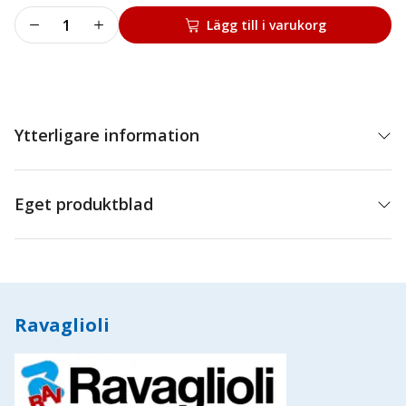
Brytare
Lägg till i varukorg
on-
off-
up-
down
3-
Ytterligare information
fas
mängd
Eget produktblad
Ravaglioli