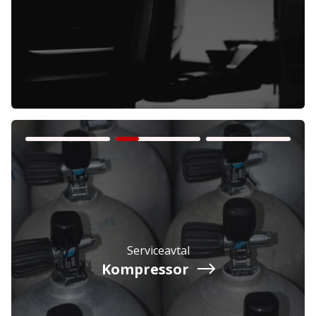
Företag
Exkl. moms
Privatperson
Inkl. moms
Serviceavtal
Kompressor