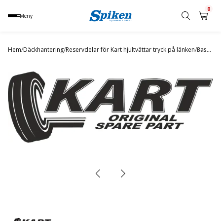
0
Meny
Sök
produkt,
Hem
/
Däckhantering
/
Reservdelar för Kart hjultvättar tryck på länken
/
Basket
namn,
kategori
eller
varumärke