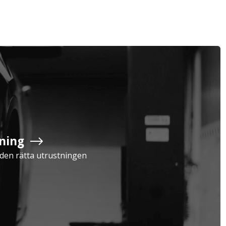
Företag
Exkl. moms
Privatperson
Inkl. moms
ning
Serviceavtal
Verkstad
a den rätta utrustningen