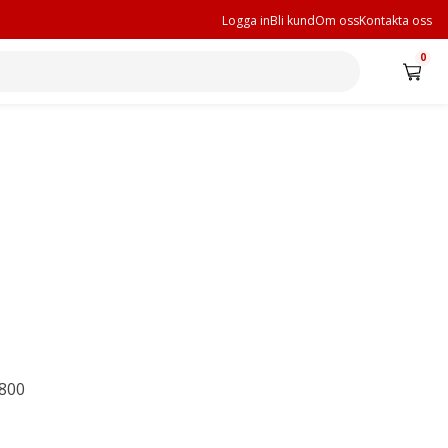
Logga in
Bli kund
Om oss
Kontakta oss
0
800