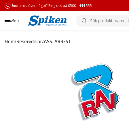
Undrar du över något? Ring oss på 0500 - 444 555
Sök
Meny
produkt,
namn,
kategori
Hem
/
Reservdelar
/
ASS. ARREST
eller
varumärke