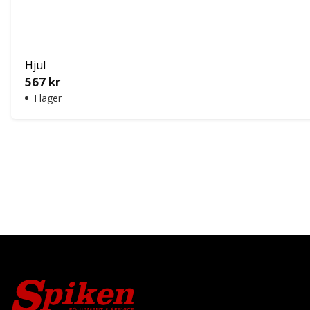
Hjul
567
kr
I lager