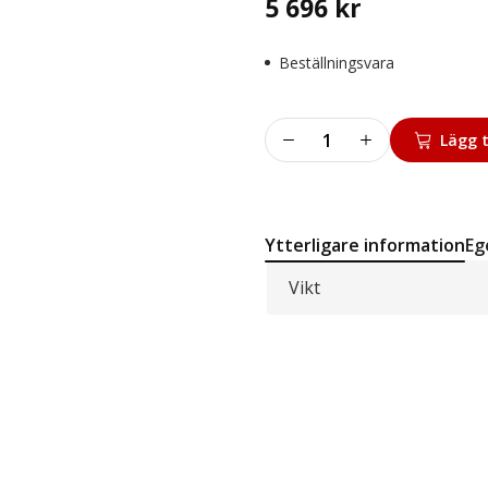
5 696
kr
Beställningsvara
ASS.
Lägg t
ARREST
mängd
Ytterligare information
Eg
Vikt