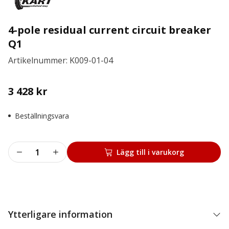
4-pole residual current circuit breaker
Q1
Artikelnummer: K009-01-04
3 428
kr
Beställningsvara
4-
Lägg till i varukorg
pole
residual
current
circuit
breaker
Ytterligare information
Q1