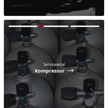
Företag
Exkl. moms
Privatperson
Inkl. moms
Serviceavtal
Kompressor