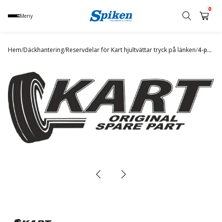
0
Meny
Sök
produkt,
Hem
/
Däckhantering
/
Reservdelar för Kart hjultvättar tryck på länken
/
4-pole residual current circuit breaker Q1
namn,
kategori
eller
varumärke