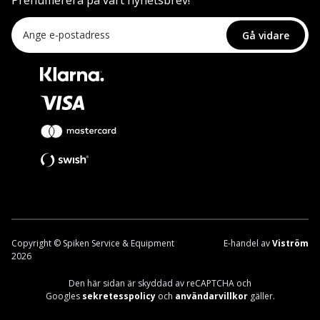
Prenumerera på vårt nyhetsbrev!
Gå vidare
Copyright © Spiken Service & Equipment
E-handel av
Viström
2026
Den här sidan är skyddad av reCAPTCHA och
Googles
sekretesspolicy
och
användarvillkor
gäller.