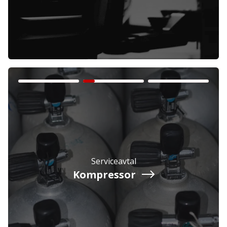
Företag
Exkl. moms
Privatperson
Inkl. moms
Serviceavtal
Kompressor