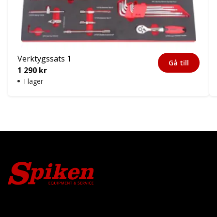
Verktygssats 1
Gå till
1 290
kr
I lager