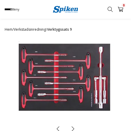
0
Meny
Sök
produkt,
Hem
/
Verkstadsinredning
/
Verktygssats 9
namn,
kategori
eller
varumärke