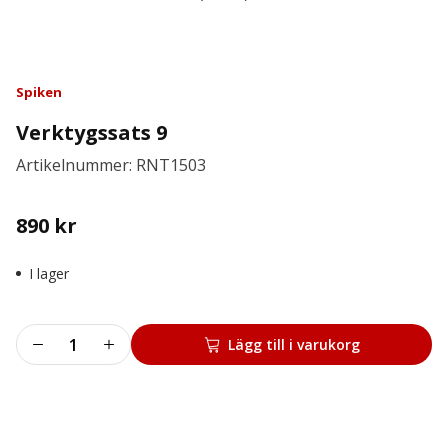
Spiken
Verktygssats 9
Artikelnummer: RNT1503
890
kr
I lager
Verktygssats
Lägg till i varukorg
9
mängd