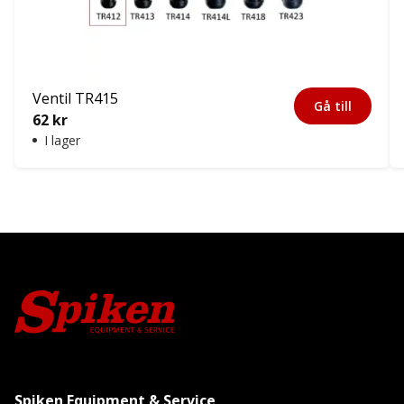
Ventil TR415
Gå till
62
kr
I lager
Spiken Equipment & Service