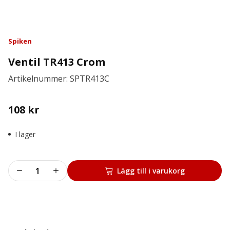
Spiken
Ventil TR413 Crom
Artikelnummer: SPTR413C
108
kr
I lager
Ventil
Lägg till i varukorg
TR413
Crom
mängd