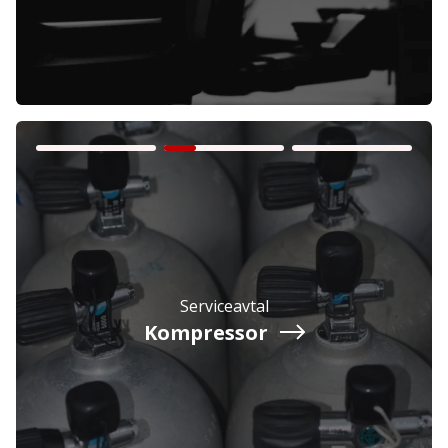
Företag
Exkl. moms
Privatperson
Inkl. moms
Serviceavtal
Kompressor