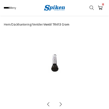
0
Meny
Sök
produkt,
Hem
/
Däckhantering
/
Ventiler
/
Ventil TR413 Crom
namn,
kategori
eller
varumärke