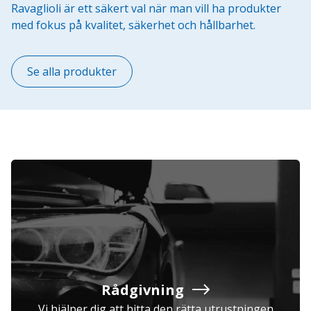
Ravaglioli är ett säkert val när man vill ha produkter
med fokus på kvalitet, säkerhet och hållbarhet.
Se alla produkter
Rådgivning
Vi hjälper dig att hitta den rätta utrustningen