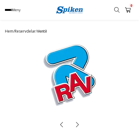
0
Meny
Sök
produkt,
Hem
/
Reservdelar
/
Ventil
namn,
kategori
eller
varumärke