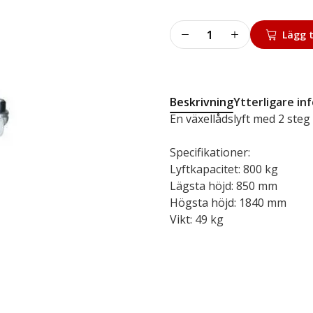
Växellådslyft
Lägg t
2-
steg
mängd
Beskrivning
Ytterligare in
En växellådslyft med 2 steg
Specifikationer:
Lyftkapacitet: 800 kg
Lägsta höjd: 850 mm
Högsta höjd: 1840 mm
Vikt: 49 kg