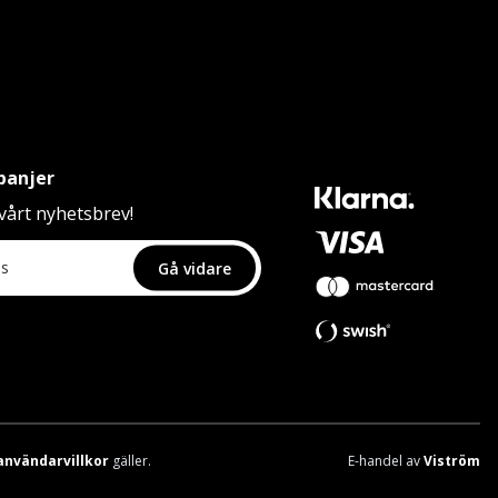
panjer
årt nyhetsbrev!
Gå vidare
användarvillkor
gäller.
E-handel av
Viström