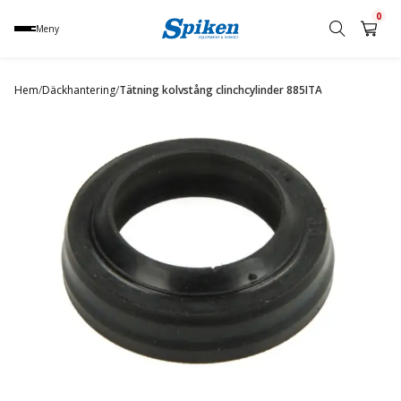
0
Meny
Sök
produkt,
Hem
/
Däckhantering
/
Tätning kolvstång clinchcylinder 885ITA
namn,
kategori
eller
varumärke