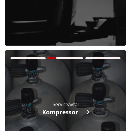
Företag
Exkl. moms
Privatperson
Inkl. moms
Serviceavtal
Kompressor