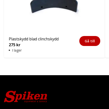
Plastskydd blad clinchskydd
Gå till
275
kr
I lager