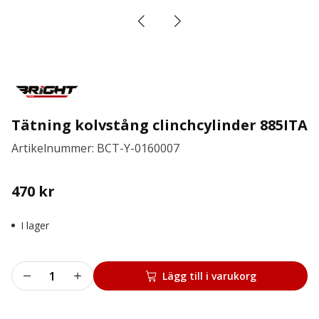
Tätning kolvstång clinchcylinder 885ITA
Artikelnummer: BCT-Y-0160007
470
kr
I lager
Tätning
Lägg till i varukorg
kolvstång
clinchcylinder