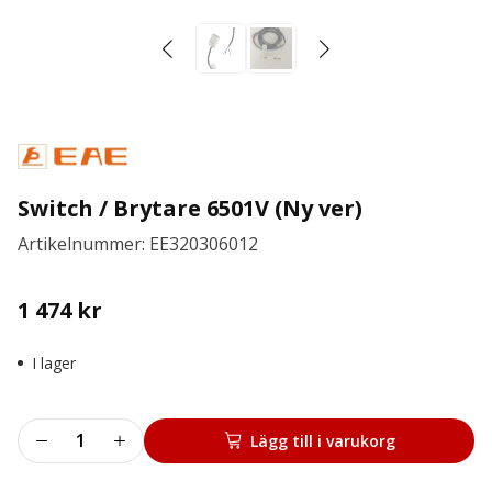
Switch / Brytare 6501V (Ny ver)
Artikelnummer: EE320306012
1 474
kr
I lager
Switch
Lägg till i varukorg
/
Brytare