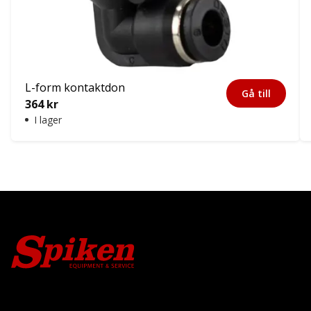
L-form kontaktdon
Gå till
364
kr
I lager