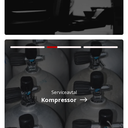
Företag
Exkl. moms
Privatperson
Inkl. moms
Serviceavtal
Kompressor