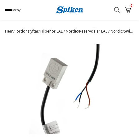
0
Meny
Sök
produkt,
Hem
/
Fordonslyftar
/
Tillbehör EAE / Nordic
/
Reservdelar EAE / Nordic
/
Switch / Brytare 6501V (Ny ver)
namn,
kategori
eller
varumärke