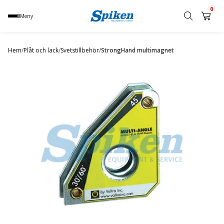
0
Meny
Sök
produkt,
Hem
/
Plåt och lack
/
Svetstillbehör
/
StrongHand multimagnet
namn,
kategori
eller
varumärke