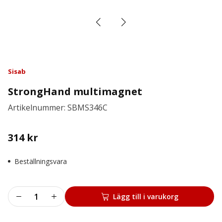
Sisab
StrongHand multimagnet
Artikelnummer: SBMS346C
314
kr
Beställningsvara
StrongHand
Lägg till i varukorg
multimagnet
mängd