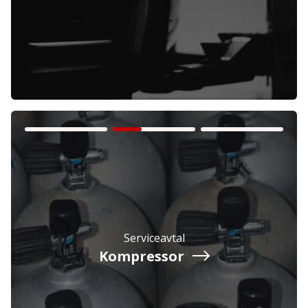
Företag
Exkl. moms
Privatperson
Inkl. moms
Serviceavtal
Kompressor