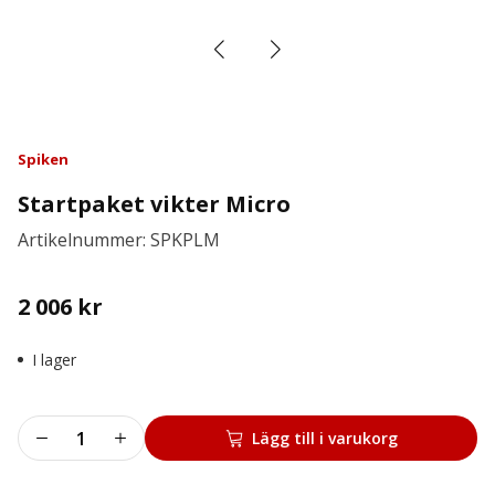
Spiken
Startpaket vikter Micro
Artikelnummer: SPKPLM
2 006
kr
I lager
Startpaket
Lägg till i varukorg
vikter
Micro