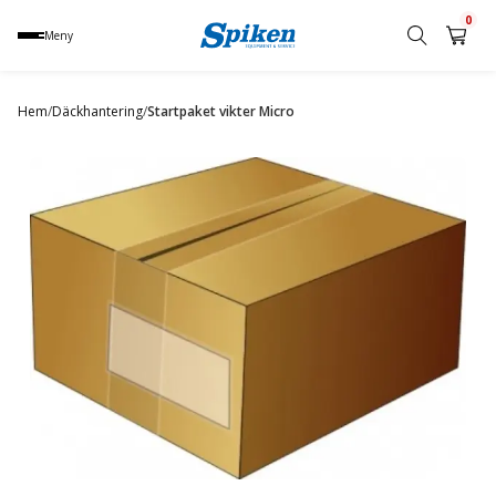
0
Meny
Sök
produkt,
Hem
/
Däckhantering
/
Startpaket vikter Micro
namn,
kategori
eller
varumärke