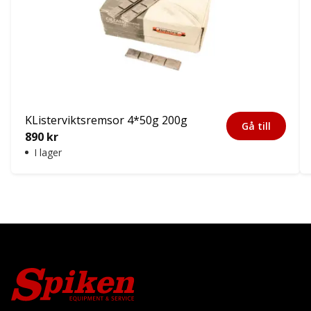
KListerviktsremsor 4*50g 200g
Gå till
890
kr
I lager