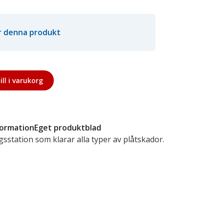
ör denna produkt
ill i varukorg
formation
Eget produktblad
gsstation som klarar alla typer av plåtskador.