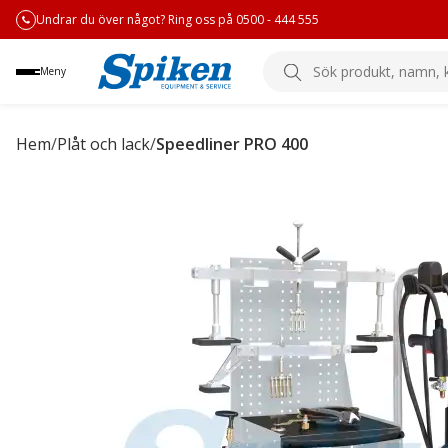
Undrar du över något? Ring oss på 0500 - 444 555
Sök
Meny
produkt,
namn,
kategori
Hem
/
Plåt och lack
/
Speedliner PRO 400
eller
varumärke