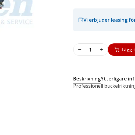
Vi erbjuder leasing f
Speedliner
Lägg t
PRO
400
mängd
Beskrivning
Ytterligare in
Professionell buckelriktnin