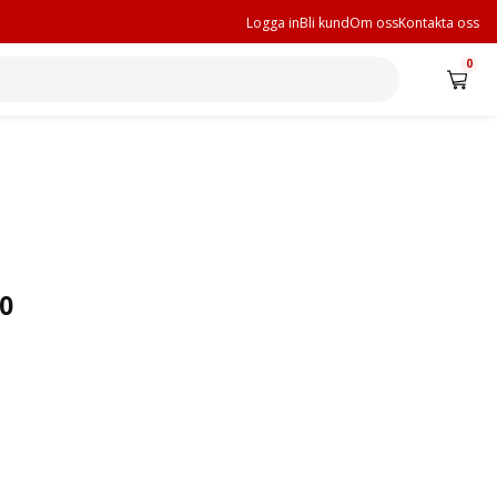
Logga in
Bli kund
Om oss
Kontakta oss
0
00