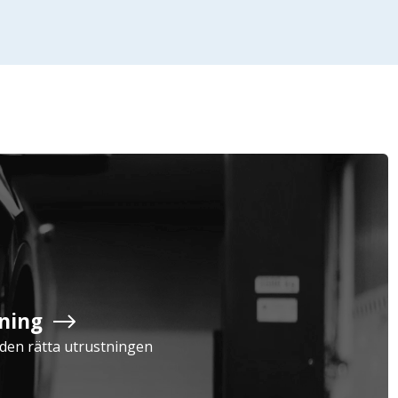
Företag
Exkl. moms
Privatperson
Inkl. moms
ning
Serviceavtal
Verkstad
a den rätta utrustningen