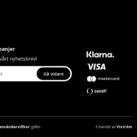
panjer
årt nyhetsbrev!
Gå vidare
användarvillkor
gäller.
E-handel av
Viström