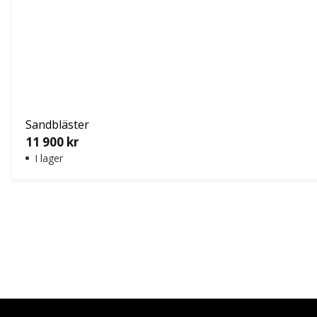
Sandbläster
11 900
kr
I lager